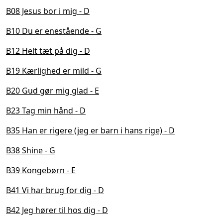
B08 Jesus bor i mig - D
B10 Du er enestående - G
B12 Helt tæt på dig - D
B19 Kærlighed er mild - G
B20 Gud gør mig glad - E
B23 Tag min hånd - D
B35 Han er rigere (jeg er barn i hans rige) - D
B38 Shine - G
B39 Kongebørn - E
B41 Vi har brug for dig - D
B42 Jeg hører til hos dig - D